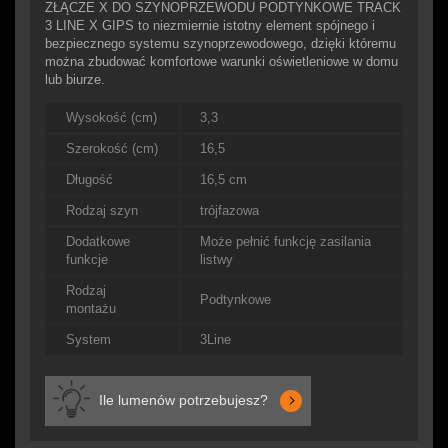
ZŁĄCZE X DO SZYNOPRZEWODU PODTYNKOWE TRACK
3 LINE X GIPS to niezmiernie istotny element spójnego i
bezpiecznego systemu szynoprzewodowego, dzięki któremu
można zbudować komfortowe warunki oświetleniowe w domu
lub biurze.
Wysokość (cm)
3,3
Szerokość (cm)
16,5
Długość
16,5 cm
Rodzaj szyn
trójfazowa
Dodatkowe
Może pełnić funkcję zasilania
funkcje
listwy
Rodzaj
Podtynkowe
montażu
System
3Line
Ile lumenów potrzebujesz?