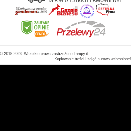
© 2018-2023. Wszelkie prawa zastrzeżone Lampy.it
Kopiowanie treści i zdjęć surowo wzbronione!