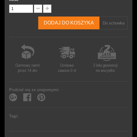
DODAJ DO KOSZYKA
Do schowka
Podziel się ze znajomymi:
Tagi: