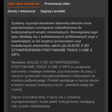
Opis / dane techniczne
Prezentacja video
Zwroty i reklamacje
Zapytaj o produkt
Systemy szynoprzewodowe stanowią obecnie coraz
popularniejsze rozwiązanie oświetleniowe do
funkcjonalnych wnętrz mieszkalnych. Rozwiązania tego
typu składają się z podstawowych profilowanych szyn z
zamkniętymi w ich wnętrzu przewodami oraz
dodatkowych elementów, takich jak ZŁĄCZE X DO
SZYNOPRZEWODU PODTYNKOWE TRACK 3 LINE X
GIPS.
Niewielkie ZŁĄCZE X DO SZYNOPRZEWODU
PODTYNKOWE TRACK 3 LINE X GIPS to urządzenie
wykonane z trwałego materiału, przystosowane do pracy z
naszymi systemami szynoprzewodowymi trójfazowymi do
montażu podtynkowego. Produkt występuje w naszej ofercie
w dwóch wersjach kolorystycznych – jednolicie białej lub
czarnej.
Złącze o kształcie litery X łączy się z czterema
szynoprzewodami i może pełnić funkcję listwy zasilającej
cały system oświetleniowy.