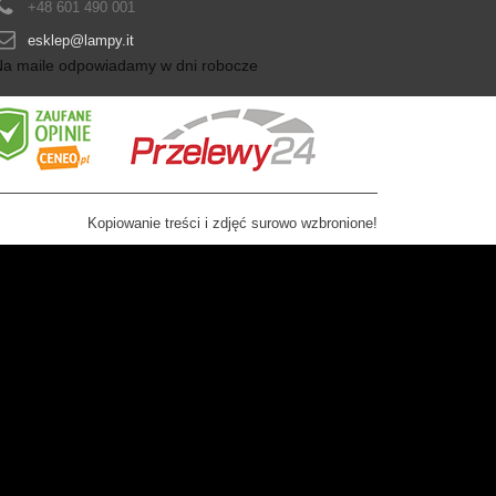
+48 601 490 001
esklep@lampy.it
Na maile odpowiadamy w dni robocze
Kopiowanie treści i zdjęć surowo wzbronione!