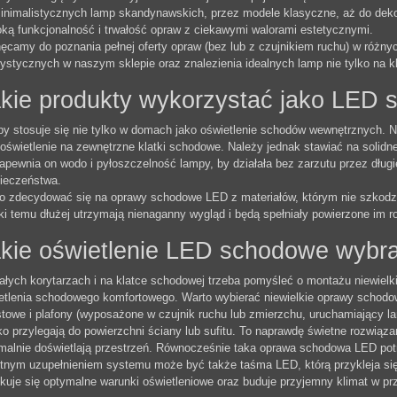
inimalistycznych lamp skandynawskich, przez modele klasyczne, aż do deko
ką funkcjonalność i trwałość opraw z ciekawymi walorami estetycznymi.
ęcamy do poznania pełnej oferty opraw (bez lub z czujnikiem ruchu) w różny
rystycznych w naszym sklepie oraz znalezienia idealnych lamp nie tylko na k
kie produkty wykorzystać jako LED
y stosuje się nie tylko w domach jako oświetlenie schodów wewnętrznych. 
 oświetlenie na zewnętrzne klatki schodowe. Należy jednak stawiać na solidn
Zapewnia on wodo i pyłoszczelność lampy, by działała bez zarzutu przez długie
ieczeństwa.
o zdecydować się na oprawy schodowe LED z materiałów, którym nie szkodzą
ki temu dłużej utrzymają nienaganny wygląd i będą spełniały powierzone im ro
kie oświetlenie LED schodowe wybra
łych korytarzach i na klatce schodowej trzeba pomyśleć o montażu niewielki
etlenia schodowego komfortowego. Warto wybierać niewielkie oprawy schodo
towe i plafony (wyposażone w czujnik ruchu lub zmierzchu, uruchamiający l
ko przylegają do powierzchni ściany lub sufitu. To naprawdę świetne rozwiąz
malnie doświetlają przestrzeń. Równocześnie taka oprawa schodowa LED potr
tnym uzupełnieniem systemu może być także taśma LED, którą przykleja się d
kuje się optymalne warunki oświetleniowe oraz buduje przyjemny klimat w prz