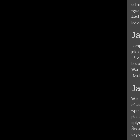
od m
wyso
Zach
kolo
Ja
Lamp
jako
IP. 
bezp
Wart
Dzię
Ja
W ma
oświ
wpus
płas
opty
Świe
uzys