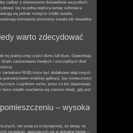
eba zadbać o równomierne doświetlenie wszystkich
ydować się na jedną większą lampę sufitową w
dzają się jednak mniejsze źródła światła,
olnego kierowania strumienia światła lub niewielkie
iedy warto zdecydować
o tej praktycznej części domu lub biura. Gwarantują
j, dzięki zastosowaniu trwałych i oszczędnych diod
jnością.
D z żarówkami RGB) może być dodatkowo włączonych
pośrednictwem mobilnej aplikacji, bez konieczności
aktycznym czujnikiem ruchu, przez co też dopasowuje
i temu światło uruchamia się zawsze wtedy, gdy jest
 pomieszczeniu – wysoka
icznych, nie oznacza to bynajmniej, że lampy na
ych rozwiązań, wpisujących się w aktualne trendy –