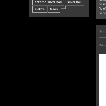
azzardo silver ball
silver ball
to w
W of
elektra
tasos
scho
Sort
Pokaz