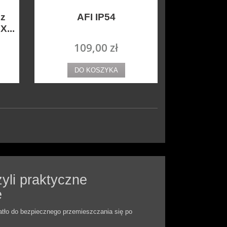
 z
AFI IP54
...
109,00 zł
DO KOSZYKA
yli praktyczne
e
atło do bezpiecznego przemieszczania się po