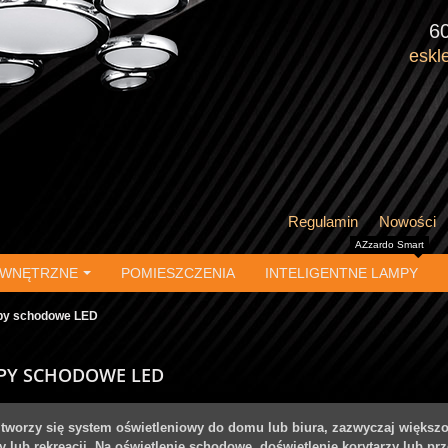
6
eskl
Regulamin
Nowości
AZzardo Smart
EWNĘTRZNE
POMIESZCZENIA
INTELIGENTNE LAMPY
y schodowe LED
PY SCHODOWE LED
tworzy się system oświetleniowy do domu lub biura, zazwyczaj większo
y lub rekreacji. Na oświetlenie schodowe, doświetlenie korytarzy lub pr