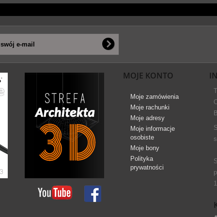
MOJE KONTO
I
T
Moje zamówienia
O
Moje rachunki
B
Moje adresy
S
Moje informacje
osobiste
s
Moje bony
Polityka
S
prywatności
p
1