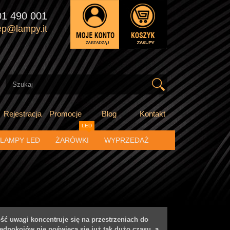
01 490 001
ep@lampy.it
Rejestracja
Promocje
Blog
Kontakt
LED
LAMPY LED
ŻARÓWKI
WYPRZEDAŻ
ść uwagi koncentruje się na przestrzeniach do
zedpokojów nie poświęca się już tak dużo czasu, a