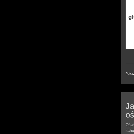
g
Pokaz
Ja
oś
Oświ
scho