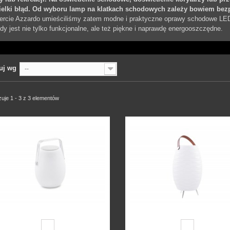
ielki błąd. Od wyboru lamp na klatkach schodowych zależy bowiem bez
ercie Azzardo umieściliśmy zatem modne i praktyczne oprawy schodowe LED w
dy jest nie tylko funkcjonalne, ale też piękne i naprawdę energooszczędne.
uj wg
--
uje 1 - 3 z 3 elementów