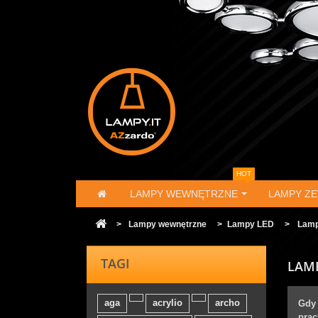
HOT
LAMPY WEWNĘTRZNE
LAMPY Z
>
Lampy wewnętrzne
>
Lampy LED
>
Lamp
TAGI
LAM
aga
acrylio
archo
Gdy 
prac