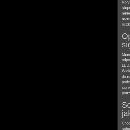
Kory
stop
mnie
rozm
oczk
Op
si
Mnie
odpo
LED.
Wiel
do r
podc
się 
potr
Sc
ja
Choć
scho