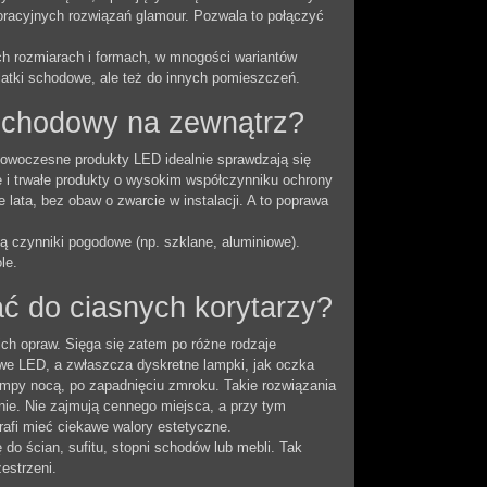
racyjnych rozwiązań glamour. Pozwala to połączyć
ch rozmiarach i formach, w mnogości wariantów
latki schodowe, ale też do innych pomieszczeń.
 schodowy na zewnątrz?
Nowoczesne produkty LED idealnie sprawdzają się
e i trwałe produkty o wysokim współczynniku ochrony
 lata, bez obaw o zwarcie w instalacji. A to poprawa
 czynniki pogodowe (np. szklane, aluminiowe).
le.
ć do ciasnych korytarzy?
ch opraw. Sięga się zatem po różne rodzaje
we LED, a zwłaszcza dyskretne lampki, jak oczka
ampy nocą, po zapadnięciu zmroku. Takie rozwiązania
anie. Nie zajmują cennego miejsca, a przy tym
afi mieć ciekawe walory estetyczne.
o ścian, sufitu, stopni schodów lub mebli. Tak
estrzeni.