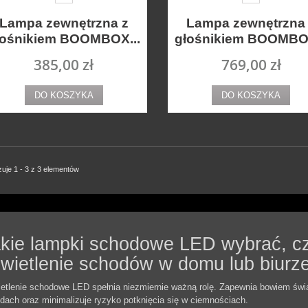
Lampa zewnętrzna z
Lampa zewnętrzna
łośnikiem BOOMBOX...
głośnikiem BOOMBOX
385,00 zł
769,00 zł
DO KOSZYKA
DO KOSZYKA
uje 1 - 3 z 3 elementów
kie lampki schodowe LED wybrać, cz
wietlenie schodów w domu lub biurz
etlenie schodowe LED spełnia niezmiernie ważną rolę. Zapewnia bowiem świ
dach oraz minimalizuje ryzyko potknięcia się w ciemnościach.