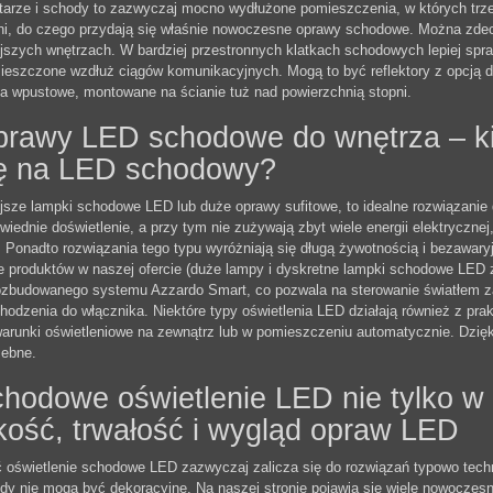
tarze i schody to zazwyczaj mocno wydłużone pomieszczenia, w których trz
ni, do czego przydają się właśnie nowoczesne oprawy schodowe. Można zdec
jszych wnętrzach. W bardziej przestronnych klatkach schodowych lepiej spraw
ieszczone wzdłuż ciągów komunikacyjnych. Mogą to być reflektory z opcją dow
a wpustowe, montowane na ścianie tuż nad powierzchnią stopni.
rawy LED schodowe do wnętrza – k
ę na LED schodowy?
jsze lampki schodowe LED lub duże oprawy sufitowe, to idealne rozwiązanie d
wiednie doświetlenie, a przy tym nie zużywają zbyt wiele energii elektryczne
 Ponadto rozwiązania tego typu wyróżniają się długą żywotnością i bezawary
e produktów w naszej ofercie (duże lampy i dyskretne lampki schodowe LE
ozbudowanego systemu Azzardo Smart, co pozwala na sterowanie światłem za 
hodzenia do włącznika. Niektóre typy oświetlenia LED działają również z pr
warunki oświetleniowe na zewnątrz lub w pomieszczeniu automatycznie. Dzięk
zebne.
hodowe oświetlenie LED nie tylko w
kość, trwałość i wygląd opraw LED
 oświetlenie schodowe LED zazwyczaj zalicza się do rozwiązań typowo techn
dy nie mogą być dekoracyjne. Na naszej stronie pojawia się wiele nowoczesn