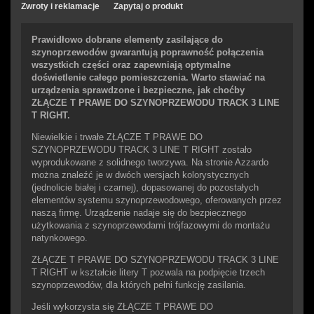
Zwroty i reklamacje
Zapytaj o produkt
Prawidłowo dobrane elementy zasilające do
szynoprzewodów gwarantują poprawność połączenia
wszystkich części oraz zapewniają optymalne
doświetlenie całego pomieszczenia. Warto stawiać na
urządzenia sprawdzone i bezpieczne, jak choćby
ZŁĄCZE T PRAWE DO SZYNOPRZEWODU TRACK 3 LINE
T RIGHT.
Niewielkie i trwałe ZŁĄCZE T PRAWE DO
SZYNOPRZEWODU TRACK 3 LINE T RIGHT zostało
wyprodukowane z solidnego tworzywa. Na stronie Azzardo
można znaleźć je w dwóch wersjach kolorystycznych
(jednolicie białej i czarnej), dopasowanej do pozostałych
elementów systemu szynoprzewodowego, oferowanych przez
naszą firmę. Urządzenie nadaje się do bezpiecznego
użytkowania z szynoprzewodami trójfazowymi do montażu
natynkowego.
ZŁĄCZE T PRAWE DO SZYNOPRZEWODU TRACK 3 LINE
T RIGHT w kształcie litery T pozwala na podpięcie trzech
szynoprzewodów, dla których pełni funkcję zasilania.
Jeśli wykorzysta się ZŁĄCZE T PRAWE DO