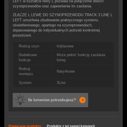
LEFT w kształcie litery L pozwala na połączenie dwóch
szynoprzewodów oraz zapewnienie im zasilania.
ZŁĄCZE L LEWE DO SZYNOPRZEWODU TRACK 3 LINE L
LEFT umożliwia zbudowanie praktycznego systemu
oświetleniowego, opartego na szynoprzewodach,
dopasowanego do indywidualnych potrzeb konkretnej
przestrzeni.
Rodzaj szyn
trójfazowa
Dodatkowe
Może pełnić funkcję zasilania
funkcje
listwy
Rodzaj
Natynkowe
montażu
System
3Line
Ile lumenów potrzebujesz?
Powiązane produkty
Produkty z tej samej kategorii