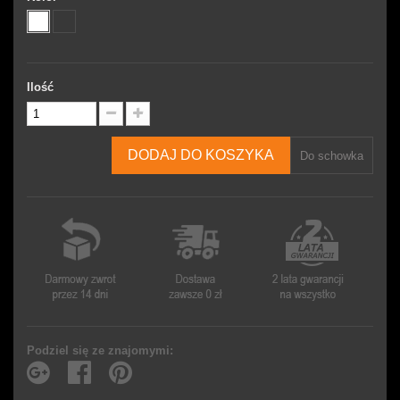
Ilość
DODAJ DO KOSZYKA
Do schowka
Podziel się ze znajomymi: