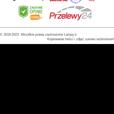
© 2018-2023. Wszelkie prawa zastrzeżone Lampy.it
Kopiowanie treści i zdjęć surowo wzbronione!