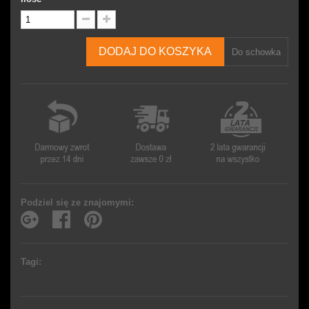
DODAJ DO KOSZYKA
Do schowka
Podziel się ze znajomymi:
Tagi: