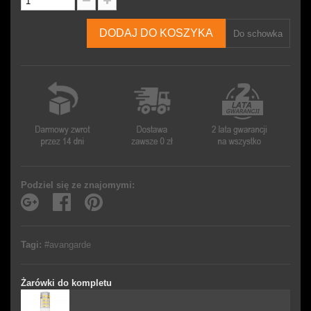
DODAJ DO KOSZYKA
Do schowka
Podziel się ze znajomymi:
Tagi:
#avangarde
Żarówki do kompletu