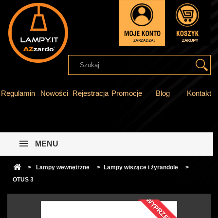
Regulamin
Nowości
Rejestracja
Promocje
Blog
Kontakt
MENU
>
Lampy wewnętrzne
>
Lampy wiszące i żyrandole
>
OTUS 3
WYPRZEDAŻ!