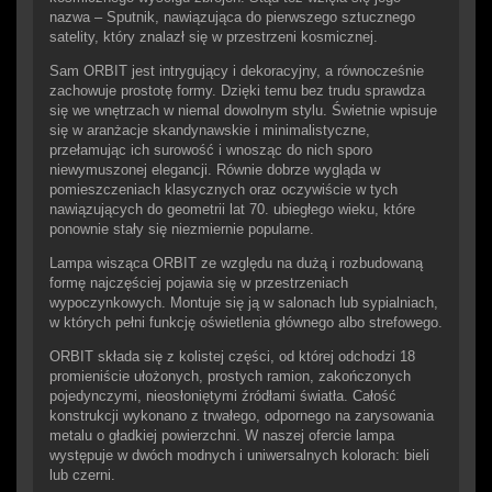
nazwa – Sputnik, nawiązująca do pierwszego sztucznego
satelity, który znalazł się w przestrzeni kosmicznej.
Sam ORBIT jest intrygujący i dekoracyjny, a równocześnie
zachowuje prostotę formy. Dzięki temu bez trudu sprawdza
się we wnętrzach w niemal dowolnym stylu. Świetnie wpisuje
się w aranżacje skandynawskie i minimalistyczne,
przełamując ich surowość i wnosząc do nich sporo
niewymuszonej elegancji. Równie dobrze wygląda w
pomieszczeniach klasycznych oraz oczywiście w tych
nawiązujących do geometrii lat 70. ubiegłego wieku, które
ponownie stały się niezmiernie popularne.
Lampa wisząca ORBIT ze względu na dużą i rozbudowaną
formę najczęściej pojawia się w przestrzeniach
wypoczynkowych. Montuje się ją w salonach lub sypialniach,
w których pełni funkcję oświetlenia głównego albo strefowego.
ORBIT składa się z kolistej części, od której odchodzi 18
promieniście ułożonych, prostych ramion, zakończonych
pojedynczymi, nieosłoniętymi źródłami światła. Całość
konstrukcji wykonano z trwałego, odpornego na zarysowania
metalu o gładkiej powierzchni. W naszej ofercie lampa
występuje w dwóch modnych i uniwersalnych kolorach: bieli
lub czerni.