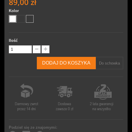
89,00 zł
Kolor
Ilość
DODAJ DO KOSZYKA
Do schowka
Podziel się ze znajomymi: