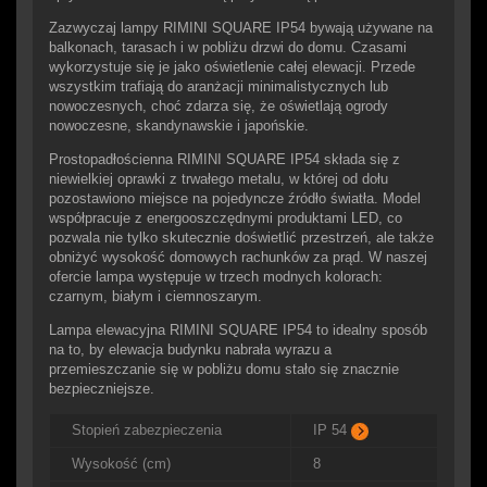
Zazwyczaj lampy RIMINI SQUARE IP54 bywają używane na
balkonach, tarasach i w pobliżu drzwi do domu. Czasami
wykorzystuje się je jako oświetlenie całej elewacji. Przede
wszystkim trafiają do aranżacji minimalistycznych lub
nowoczesnych, choć zdarza się, że oświetlają ogrody
nowoczesne, skandynawskie i japońskie.
Prostopadłościenna RIMINI SQUARE IP54 składa się z
niewielkiej oprawki z trwałego metalu, w której od dołu
pozostawiono miejsce na pojedyncze źródło światła. Model
współpracuje z energooszczędnymi produktami LED, co
pozwala nie tylko skutecznie doświetlić przestrzeń, ale także
obniżyć wysokość domowych rachunków za prąd. W naszej
ofercie lampa występuje w trzech modnych kolorach:
czarnym, białym i ciemnoszarym.
Lampa elewacyjna RIMINI SQUARE IP54 to idealny sposób
na to, by elewacja budynku nabrała wyrazu a
przemieszczanie się w pobliżu domu stało się znacznie
bezpieczniejsze.
Stopień zabezpieczenia
IP 54
Wysokość (cm)
8