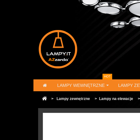
HOT
LAMPY WEWNĘTRZNE
LAMPY Z
>
Lampy zewnętrzne
>
Lampy na elewacje
>