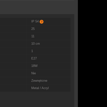
IP 54
25
11
10 cm
1
E27
18W
Nie
Zewnętrzne
Metal / Acryl