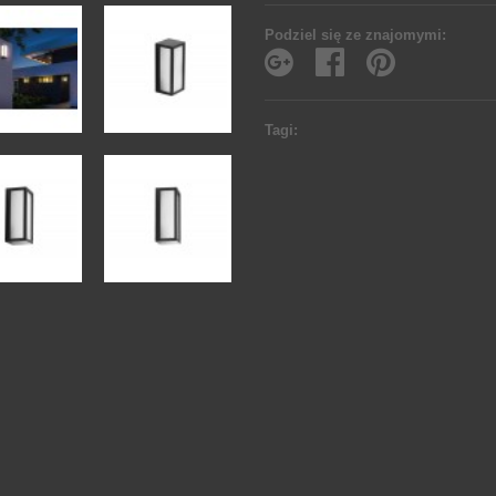
Podziel się ze znajomymi:
Tagi: