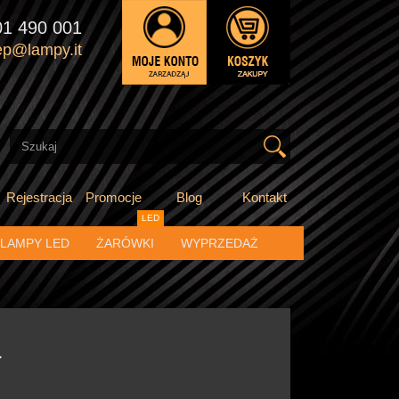
01 490 001
ep@lampy.it
Rejestracja
Promocje
Blog
Kontakt
LED
LAMPY LED
ŻARÓWKI
WYPRZEDAŻ
4