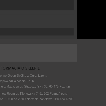
NFORMACJA O SKLEPIE
orino Group Spółka z Ograniczoną
dpowiedzialnością Sp. K.
iuro/Magazyn ul. Strzeszyńska 33, 60-479 Poznań
how Room ul. Klenowska 7, 61-302 Poznań pon.-
ob. 10:00 do 20:00 niedziele handlowe 11:00 do 18:00