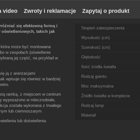
a video
Zwroty i reklamacje
Zapytaj o produkt
óżniać się efektowną formą i
Stopień zabezpieczenia
 oświetleniowych, takich jak
Wysokość (cm)
 która może być montowana
Szerokość (cm)
lbo w zespołach (oświetlenie
Głębokość
wybraną jej część, na przykład w
Ilość źródła światła
ię ją z aranżacjami
Rodzaj gwintu
k wpisuje się również w bardziej
retro.
Moc maksymalna
stą ramką, z miejscem w centrum
Źródło światła w komplecie
awę wyposażono w mlecznobiałe,
rukcja została wykonana z trwałego
Rodzaj lamp
arnym lub ciemnoszarym.
Materiał
ietlenia lub doświetlenia