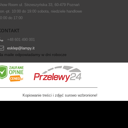
how Room ul. Strzeszyńska 33, 60-479 Poznań
on.-pt. 10:00 do 19:00 sobota, niedziele handlowe
0:00 do 17:00
KONTAKT
+48 601 490 001
esklep@lampy.it
Na maile odpowiadamy w dni robocze
Kopiowanie treści i zdjęć surowo wzbronione!