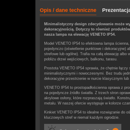
Opis / dane techniczne
Prezentacj
Minimalistyczny design zdecydowanie może wyr
dekoracyjnością. Dotyczy to również produktów
nasza lampa na elewację VENETO IP54.
Model VENETO IP54 to efektowna lampa ścienna,
pojedynczo (oświetlenie punktowe i dekoracyjne) a
strefowe lub ogólne). Trafia na całą elewację albo 
pobliżu drzwi wejściowych, balkonu, tarasu.
Prostota VENETO IP54 sprawia, że chętnie łączy s
minimalistycznymi i nowoczesnymi. Bez trudu jedna
dekoracyjne przestrzenie w nurcie klasycznym lub 
VENETO IP54 to prostopadłościenna oprawa z pro
na pojedyncze źródło światła. Z trzech stron opr
akrylowe osłony, które rozpraszają światło. Konst
metalu. W naszej ofercie występuje w kolorze cz
Kinkiet VENETO IP54 to idealne rozwiązanie do ośw
kluczowych stref w niemal każdym ogrodzie.