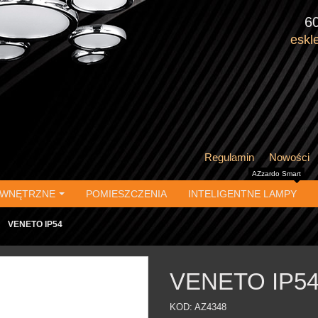
6
eskl
Regulamin
Nowości
AZzardo Smart
EWNĘTRZNE
POMIESZCZENIA
INTELIGENTNE LAMPY
VENETO IP54
VENETO IP5
KOD:
AZ4348