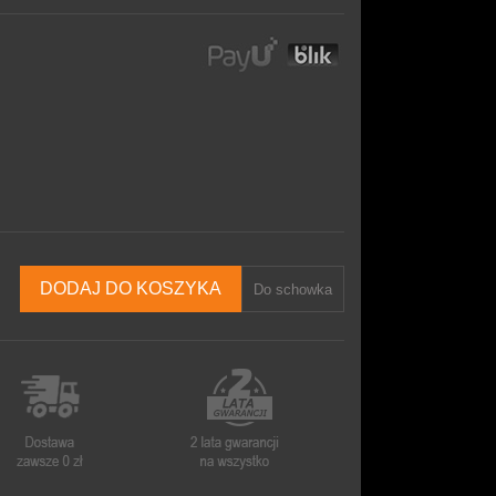
DODAJ DO KOSZYKA
Do schowka