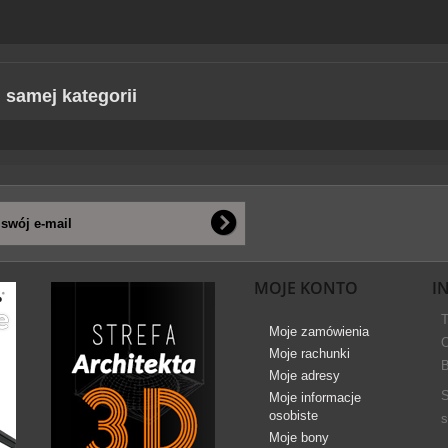
j samej kategorii
MOJE KONTO
I
T
Moje zamówienia
O
Moje rachunki
B
Moje adresy
S
Moje informacje
osobiste
s
Moje bony