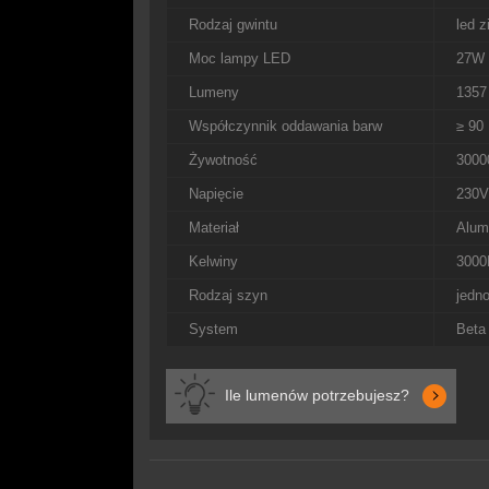
Rodzaj gwintu
led 
Moc lampy LED
27W
Lumeny
1357
Współczynnik oddawania barw
≥ 90
Żywotność
3000
Napięcie
230V
Materiał
Alum
Kelwiny
3000
Rodzaj szyn
jedn
System
Beta
Ile lumenów potrzebujesz?