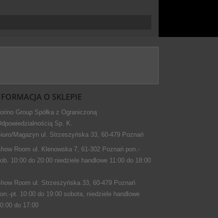
NFORMACJA O SKLEPIE
orino Group Spółka z Ograniczoną
dpowiedzialnością Sp. K.
iuro/Magazyn ul. Strzeszyńska 33, 60-479 Poznań
how Room ul. Klenowska 7, 61-302 Poznań pon.-
ob. 10:00 do 20:00 niedziele handlowe 11:00 do 18:00
how Room ul. Strzeszyńska 33, 60-479 Poznań
on.-pt. 10:00 do 19:00 sobota, niedziele handlowe
0:00 do 17:00