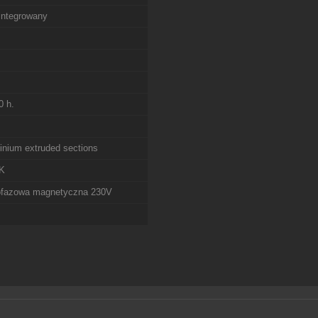
zintegrowany
0 h.
inium extruded sections
K
ofazowa magnetyczna 230V