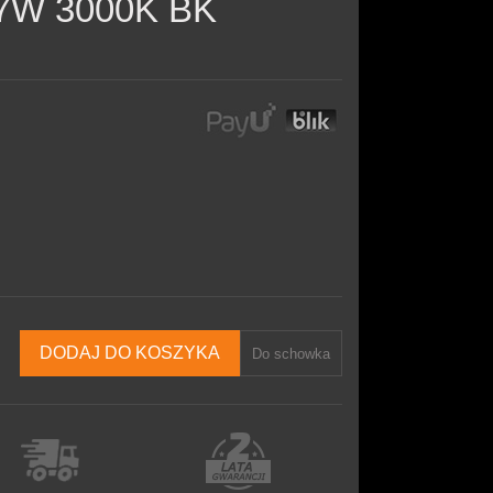
7W 3000K BK
DODAJ DO KOSZYKA
Do schowka