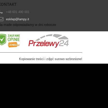
KONTAKT
+48 601 490 001
esklep@lampy.it
Na maile odpowiadamy w dni robocze
Kopiowanie treści i zdjęć surowo wzbronione!