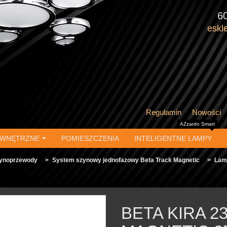
6
eskl
Regulamin
Nowości
AZzardo Smart
EWNĘTRZNE
POMIESZCZENIA
INTELIGENTNE LAMPY
zynoprzewody
>
System szynowy jednofazowy Beta Track Magnetic
>
Lam
BETA KIRA 2