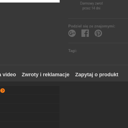
Podziel się ze znajomymi:
Tagi:
a video
Zwroty i reklamacje
Zapytaj o produkt
0