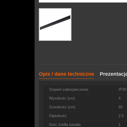
Opis / dane techniczne
Prezentacj
Stopień zabezpieczenia
IP2
Wysokość (cm)
4
Szerokość (cm)
60
Głębokość
2.5
Ilość źródła światła
1