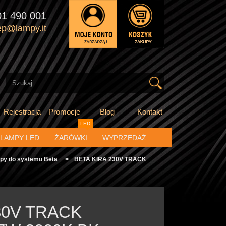
01 490 001
ep@lampy.it
Rejestracja
Promocje
Blog
Kontakt
LED
LAMPY LED
ŻARÓWKI
WYPRZEDAŻ
py do systemu Beta
>
BETA KIRA 230V TRACK
30V TRACK