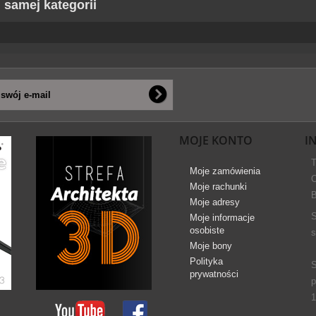
j samej kategorii
MOJE KONTO
I
T
Moje zamówienia
O
Moje rachunki
B
Moje adresy
S
Moje informacje
osobiste
s
Moje bony
Polityka
S
prywatności
p
1