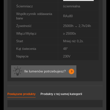
Ściemniacz
ściemnialna
Współczynnik oddawania
RA≥80
barw
Żywotność
25000h → 2,7h/24h
Włącz/Wyłącz
≥ 25000x
Start
Mniej niż 0,2s.
Kąt świecenia
48°
Napięcie
230V
Ile lumenów potrzebujesz?
Powiązane produkty
Produkty z tej samej kategorii