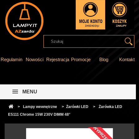
Regulamin
Nowości
Rejestracja
Promocje
Blog
Kontakt
MENU
>
Lampy wewnętrzne
>
Żarówki LED
>
Żarówka LED
ES111 Chrome 15W 230V DIMM 48°
WYPRZEDAŻ!