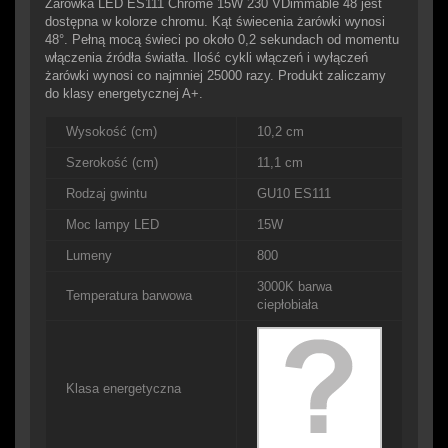
Żarówka LED ES111 Chrome 15W 230 VDimmable 48 jest
dostępna w kolorze chromu. Kąt świecenia żarówki wynosi
48°. Pełną mocą świeci po około 0,2 sekundach od momentu
włączenia źródła światła. Ilość cykli włączeń i wyłączeń
żarówki wynosi co najmniej 25000 razy. Produkt zaliczamy
do klasy energetycznej A+.
Wysokość (cm)
10,2 cm
Szerokość (cm)
11,1 cm
Rodzaj gwintu
GU10 ES111
Moc lampy LED
15W
Lumeny
800
3000K barwa
Temperatura barwowa
ciepłobiała
Klasa energetyczna