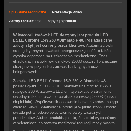
Opis / dane techniczne
Prezentacja video
Zwroty i reklamacje
Zapytaj o produkt
W kategorii żarówek LED dostępny jest produkt LED
ES111 Chrome 15W 230 VDimmable 48. Posiada liczne
zalety, stąd jest ceniony przez klientów.
Atutami żarówki
są między innymi: trwałość, energooszczędność, a także
wysoka odporność na uszkodzenia mechaniczne. Czas
eksploatacji żarówki wynosi około 25000 godzin. To znacznie
dłużej niż w przypadku żarówek tradycyjnych oraz
halogenowych.
Żarówka LED ES111 Chrome 15W 230 V Dimmable 48
posiada gwint ES111 (GU10). Maksymalna moc to 15 W a
napięcie 230 V. Żarówka LED emituje światło o strumieniu
świetlnym 800 lm oraz temperaturze barwowej 3000K (barwa
ciepłobiała). Współczynnik oddawania barw tej żarówki osiąga
wartość Ra≥80. Wielkość ta informuje w jakim stopniu źródło
światła potrafi odwzorować wiernie barwy widzianych
przedmiotów. Atutem produktu jest to, że został wyposażony
w ściemniacz, co stwarza możliwość regulacji mocy światła.