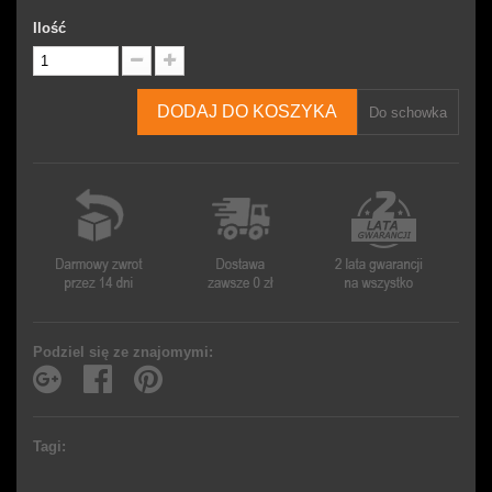
Ilość
DODAJ DO KOSZYKA
Do schowka
Podziel się ze znajomymi:
Tagi: