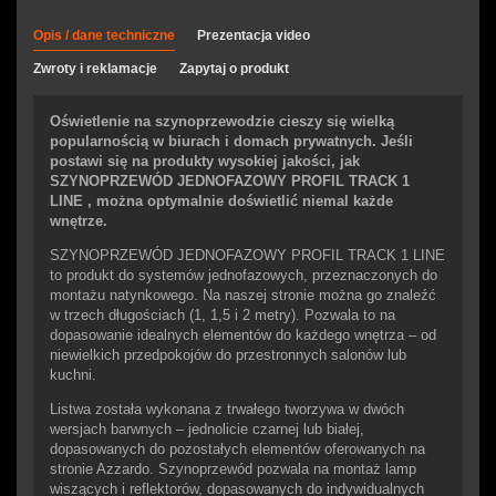
Opis / dane techniczne
Prezentacja video
Zwroty i reklamacje
Zapytaj o produkt
Oświetlenie na szynoprzewodzie cieszy się wielką
popularnością w biurach i domach prywatnych. Jeśli
postawi się na produkty wysokiej jakości, jak
SZYNOPRZEWÓD JEDNOFAZOWY PROFIL TRACK 1
LINE , można optymalnie doświetlić niemal każde
wnętrze.
SZYNOPRZEWÓD JEDNOFAZOWY PROFIL TRACK 1 LINE
to produkt do systemów jednofazowych, przeznaczonych do
montażu natynkowego. Na naszej stronie można go znaleźć
w trzech długościach (1, 1,5 i 2 metry). Pozwala to na
dopasowanie idealnych elementów do każdego wnętrza – od
niewielkich przedpokojów do przestronnych salonów lub
kuchni.
Listwa została wykonana z trwałego tworzywa w dwóch
wersjach barwnych – jednolicie czarnej lub białej,
dopasowanych do pozostałych elementów oferowanych na
stronie Azzardo. Szynoprzewód pozwala na montaż lamp
wiszących i reflektorów, dopasowanych do indywidualnych