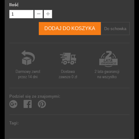
Ilość
DODAJ DO KOSZYKA
Do schowka
Podziel się ze znajomymi:
Tagi: