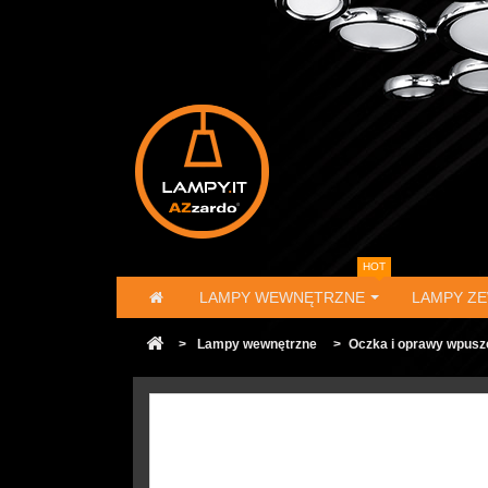
HOT
LAMPY WEWNĘTRZNE
LAMPY Z
>
Lampy wewnętrzne
>
Oczka i oprawy wpusz