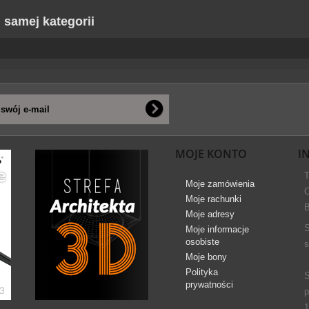
j samej kategorii
MOJE KONTO
I
T
Moje zamówienia
O
Moje rachunki
B
Moje adresy
S
Moje informacje
osobiste
s
Moje bony
Polityka
S
prywatności
p
1