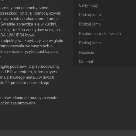
Certyfikaty
 ze stylami geometrycznymi,
przeszkód, by z jej pomocą ożywić
Rodzaj lamp
im wyrazistego charakteru. Lampa
wietnie sprawdza się w kuchni,
Rodzaj lamp
j funkcji, można zdecydować się na
Ruchome źródło światła
FRIDA 12W IP54 bywa
zedpokojów i korytarzy. Ze względu
Rodzaj lamp
 zamontowania we wnętrzach o
stnieje realne ryzyko zachlapania
Napięcie
h.
Materiał
ągłej podstawki z przymocowaną
tła LED w centrum, które okrywa
ana z trwałego metalu w dwóch
akość produktu potwierdzają
ne oświetlenie do modnych wnętrz,
egancko zaaranżowane.