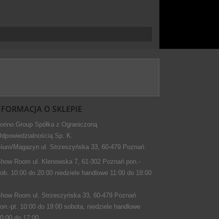
NFORMACJA O SKLEPIE
orino Group Spółka z Ograniczoną
dpowiedzialnością Sp. K.
iuro/Magazyn ul. Strzeszyńska 33, 60-479 Poznań
how Room ul. Klenowska 7, 61-302 Poznań pon.-
ob. 10:00 do 20:00 niedziele handlowe 11:00 do 18:00
how Room ul. Strzeszyńska 33, 60-479 Poznań
on.-pt. 10:00 do 19:00 sobota, niedziele handlowe
0:00 do 17:00