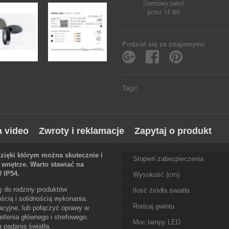
Podziel się ze znajomymi:
Tagi:
a video
Zwroty i reklamacje
Zapytaj o produkt
zięki którym można skutecznie i
Stopień zabezpieczenia
wnętrze. Warto stawiać na
 IP54.
Wysokość (cm)
ę do rodziny produktów
Ilość źródła światła
ścią i solidnością wykonania.
Rodzaj gwintu
cyjne, lub połączyć oprawy w
etlenia głównego i strefowego.
Moc lampy LED
 padania światła.