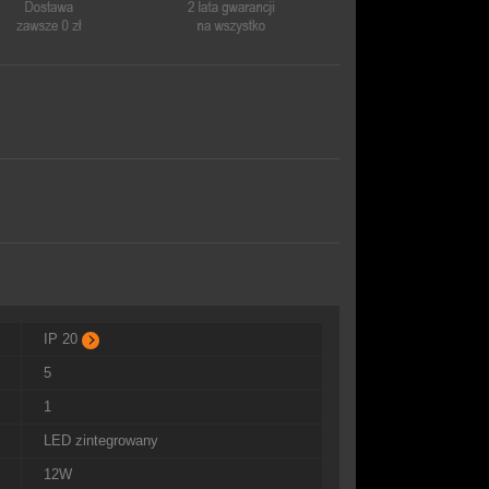
IP 20
5
1
LED zintegrowany
12W