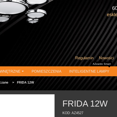
6
eskl
Regulamin
Nowości
AZzardo Smart
EWNĘTRZNE
POMIESZCZENIA
INTELIGENTNE LAMPY
czane
>
FRIDA 12W
FRIDA 12W
KOD:
AZ4527