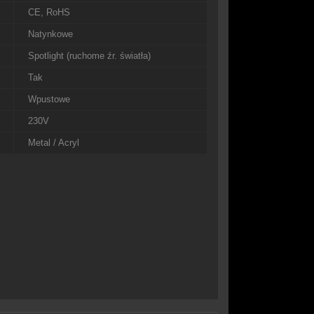
CE, RoHS
Natynkowe
Spotlight (ruchome źr. światła)
Tak
Wpustowe
230V
Metal / Acryl