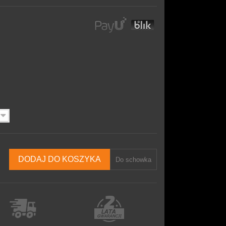
DODAJ DO KOSZYKA
Do schowka