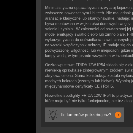
Minimalistyczna oprawa bywa zazwyczaj kojarzona
zwłaszcza nowoczesnym i hi-tech. Nie ma jednak 
aranżacje klasyczne lub skandynawskie, nadając 
bywa montowana w większości domowych wnętrz. Ś
salonie i sypialni. W zależności od powierzonej je
model emitujący światło ciepło lub zimno białe. 
wykorzystywana do doświetlania nawet ciasnych pr
na wysoki współczynnik ochrony IP nadaje się do
podwyższonej wilgotności lub w miejscach, gdzie i
lampy wodą, w tym przede wszystkim w łazienkac
Oczko wpustowe FRIDA 12W IP54 składa się z okr
niewielką oprawką ze zintegrowanym źródłem świa
akrylowa osłona. Sama konstrukcja została wykon
modnych kolorach (czarnym lub białym). Wysoką j
międzynarodowe certyfikaty CE i RoHS.
Niewielkie spotlighty FRIDA 12W IP54 to praktycz
które mają być nie tylko funkcjonalne, ale też el
Ile lumenów potrzebujesz?