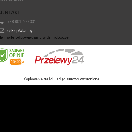
KONTAKT
+48 601 490 001
esklep@lampy.it
Na maile odpowiadamy w dni robocze
Kopiowanie treści i zdjęć surowo wzbronione!