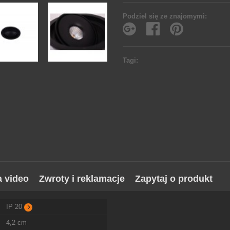
Podziel się ze znajomymi:
Tagi:
a video
Zwroty i reklamacje
Zapytaj o produkt
IP 20
4,2 cm