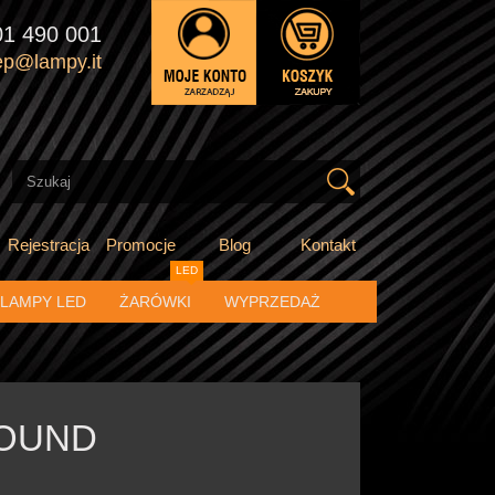
01 490 001
ep@lampy.it
Rejestracja
Promocje
Blog
Kontakt
LED
LAMPY LED
ŻARÓWKI
WYPRZEDAŻ
ROUND