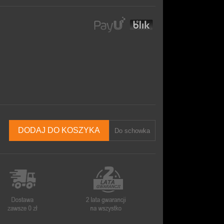
DODAJ DO KOSZYKA
Do schowka