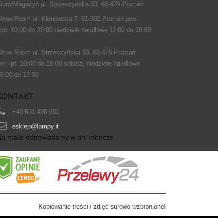
iuro/Magazyn ul. Strzeszyńska 33, 60-479 Poznań
how Room ul. Klenowska 7, 61-302 Poznań pon.-
ob. 10:00 do 20:00 niedziele handlowe 11:00 do 18:00
how Room ul. Strzeszyńska 33, 60-479 Poznań
on.-pt. 10:00 do 19:00 sobota, niedziele handlowe
0:00 do 17:00
KONTAKT
+48 601 490 001
esklep@lampy.it
Na maile odpowiadamy w dni robocze
Kopiowanie treści i zdjęć surowo wzbronione!