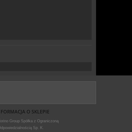
NFORMACJA O SKLEPIE
orino Group Spółka z Ograniczoną
dpowiedzialnością Sp. K.