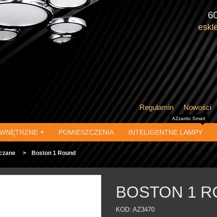
6
eskl
Regulamin
Nowości
AZzardo Smart
EWNĘTRZNE
POMIESZCZENIA
INTELIGENTNE LAMPY
czane
>
Boston 1 Round
BOSTON 1 
KOD:
AZ3470