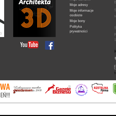
B
Moje adresy
S
Moje informacje
osobiste
s
Moje bony
Polityka
S
prywatności
p
1