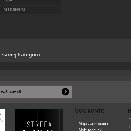
230V
ALUMINIUM
j samej kategorii
MOJE KONTO
I
T
Moje zamówienia
O
Moje rachunki