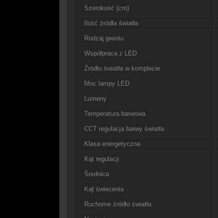
Szerokość (cm)
Ilość źródła światła
Rodzaj gwintu
Współpraca z LED
Źródło światła w komplecie
Moc lampy LED
Lumeny
Temperatura barwowa
CCT regulacja barwy światła
Klasa energetyczna
Kąt regulacji
Średnica
Kąt świecenia
Ruchome źródło światła