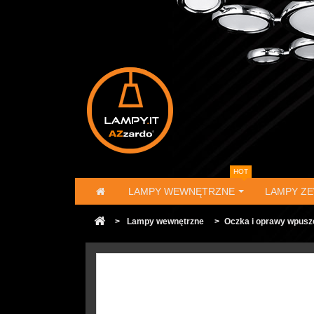
HOT
LAMPY WEWNĘTRZNE
LAMPY Z
>
Lampy wewnętrzne
>
Oczka i oprawy wpusz