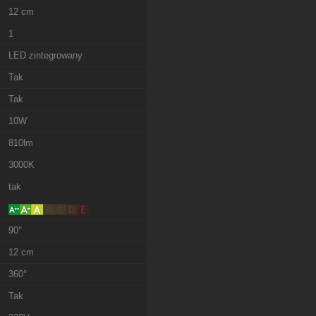
12 cm
1
LED zintegrowany
Tak
Tak
10W
810lm
3000K
tak
90°
12 cm
360°
Tak