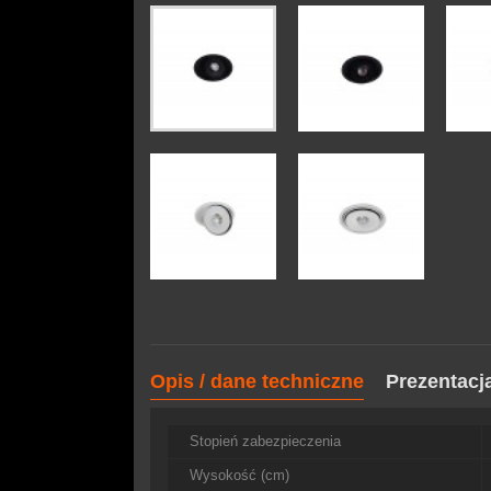
Opis / dane techniczne
Prezentacj
Stopień zabezpieczenia
Wysokość (cm)