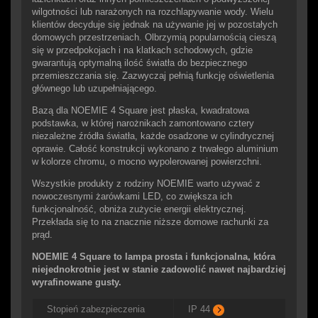
wilgotności lub narażonych na rozchlapywanie wody. Wielu
klientów decyduje się jednak na używanie jej w pozostałych
domowych przestrzeniach. Olbrzymią popularnością cieszą
się w przedpokojach i na klatkach schodowych, gdzie
gwarantują optymalną ilość światła do bezpiecznego
przemieszczania się. Zazwyczaj pełnią funkcję oświetlenia
głównego lub uzupełniającego.
Bazą dla NOEMIE 4 Square jest płaska, kwadratowa
podstawka, w której narożnikach zamontowano cztery
niezależne źródła światła, każde osadzone w cylindrycznej
oprawie. Całość konstrukcji wykonano z trwałego aluminium
w kolorze chromu, o mocno wypolerowanej powierzchni.
Wszystkie produkty z rodziny NOEMIE warto używać z
nowoczesnymi żarówkami LED, co zwiększa ich
funkcjonalność, obniża zużycie energii elektrycznej.
Przekłada się to na znacznie niższe domowe rachunki za
prąd.
NOEMIE 4 Square to lampa prosta i funkcjonalna, która
niejednokrotnie jest w stanie zadowolić nawet najbardziej
wyrafinowane gusty.
Stopień zabezpieczenia
IP 44