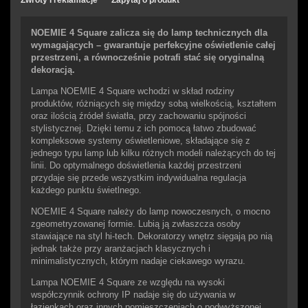
Zwroty i reklamacje
Zapytaj o produkt
NOEMIE 4 Square zalicza się do lamp technicznych dla
wymagających – gwarantuje perfekcyjne oświetlenie całej
przestrzeni, a równocześnie potrafi stać się oryginalną
dekoracją.
Lampa NOEMIE 4 Square wchodzi w skład rodziny
produktów, różniących się między sobą wielkością, kształtem
oraz ilością źródeł światła, przy zachowaniu spójności
stylistycznej. Dzięki temu z ich pomocą łatwo zbudować
kompleksowe systemy oświetleniowe, składające się z
jednego typu lamp lub kilku różnych modeli należących do tej
linii. Do optymalnego doświetlenia każdej przestrzeni
przydaje się przede wszystkim indywidualna regulacja
każdego punktu świetlnego.
NOEMIE 4 Square należy do lamp nowoczesnych, o mocno
zgeometryzowanej formie. Lubią ją zwłaszcza osoby
stawiające na styl hi-tech. Dekoratorzy wnętrz sięgają po nią
jednak także przy aranżacjach klasycznych i
minimalistycznych, którym nadaje ciekawego wyrazu.
Lampa NOEMIE 4 Square ze względu na wysoki
współczynnik ochrony IP nadaje się do używania w
łazienkach oraz innych pomieszczeniach o podwyższonej