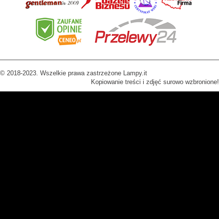
© 2018-2023. Wszelkie prawa zastrzeżone Lampy.it
Kopiowanie treści i zdjęć surowo wzbronione!