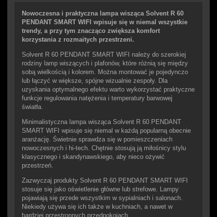
Nowoczesna i praktyczna lampa wisząca Solvent R 60
PENDANT SMART WIFI wpisuje się w niemal wszystkie
trendy, a przy tym znacząco zwiększa komfort
korzystania z rozmaitych przestrzeni.
Solvent R 60 PENDANT SMART WIFI należy do szerokiej
rodziny lamp wiszących i plafonów, które różnią się między
sobą wielkością i kolorem. Można montować je pojedynczo
lub łączyć w większe, spójne wizualnie zespoły. Dla
uzyskania optymalnego efektu warto wykorzystać praktyczne
funkcje regulowania natężenia i temperatury barwowej
światła.
Minimalistyczna lampa wisząca Solvent R 60 PENDANT
SMART WIFI wpisuje się niemal w każdą popularną obecnie
aranżację. Świetnie sprawdza się w pomieszczeniach
nowoczesnych i hi-tech. Chętnie stosują ją miłośnicy stylu
klasycznego i skandynawskiego, aby nieco ożywić
przestrzeń.
Zazwyczaj produkty Solvent R 60 PENDANT SMART WIFI
stosuje się jako oświetlenie główne lub strefowe. Lampy
pojawiają się przede wszystkim w sypialniach i salonach.
Niekiedy używa się ich także w kuchniach, a nawet w
bardziej przestronnych przedpokojach.