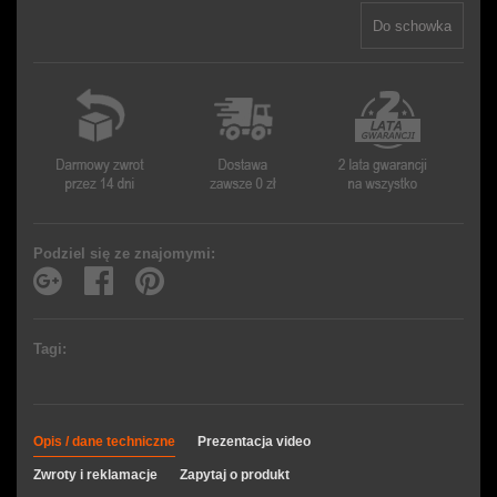
Do schowka
Podziel się ze znajomymi:
Tagi:
Opis / dane techniczne
Prezentacja video
Zwroty i reklamacje
Zapytaj o produkt