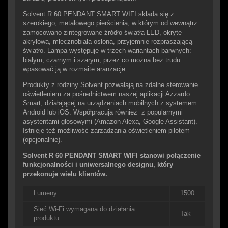
Solvent R 60 PENDANT SMART WIFI składa się z
szerokiego, metalowego pierścienia, w którym od wewnątrz
zamocowano zintegrowane źródło światła LED, okryte
akrylową, mlecznobiałą osłoną, przyjemnie rozpraszającą
światło. Lampa występuje w trzech wariantach barwnych:
białym, czarnym i szarym, przez co można bez trudu
wpasować ją w rozmaite aranżacje.
Produkty z rodziny Solvent pozwalają na zdalne sterowanie
oświetleniem za pośrednictwem naszej aplikacji Azzardo
Smart, działającej na urządzeniach mobilnych z systemem
Android lub iOS. Współpracują również z popularnymi
asystentami głosowymi (Amazon Alexa, Google Assistant).
Istnieje też możliwość zarządzania oświetleniem pilotem
(opcjonalnie).
Solvent R 60 PENDANT SMART WIFI stanowi połączenie
funkcjonalności i uniwersalnego designu, który
przekonuje wielu klientów.
Lumeny
1500
Sieć Wi-Fi wymagana do działania
Tak
produktu