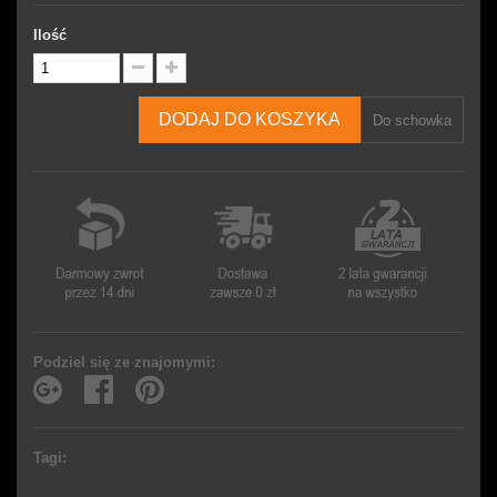
Ilość
DODAJ DO KOSZYKA
Do schowka
Podziel się ze znajomymi:
Tagi: