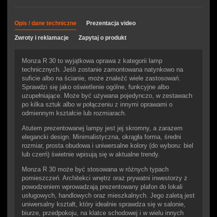
Opis / dane techniczne
Prezentacja video
Zwroty i reklamacje
Zapytaj o produkt
Monza R 30 to wyjątkowa oprawa z kategorii lamp
technicznych. Jeśli zostanie zamontowana natynkowo na
suficie albo na ścianie, może znaleźć wiele zastosowań.
Sprawdzi się jako oświetlenie ogólne, funkcyjne albo
uzupełniające. Może być używana pojedynczo, w zestawach
po kilka sztuk albo w połączeniu z innymi oprawami o
odmiennym kształcie lub rozmiarach.
Atutem prezentowanej lampy jest jej skromny, a zarazem
elegancki design. Minimalistyczna, okrągła forma, średni
rozmiar, prosta obudowa i uniwersalne kolory (do wyboru: biel
lub czerń) świetnie wpisują się w aktualne trendy.
Monza R 30 może być stosowana w różnych typach
pomieszczeń. Architekci wnętrz oraz prywatni inwestorzy z
powodzeniem wprowadzają prezentowany plafon do lokali
usługowych, handlowych oraz mieszkalnych. Jego zaletą jest
uniwersalny kształt, który idealnie sprawdza się w salonie,
biurze, przedpokoju, na klatce schodowej i w wielu innych