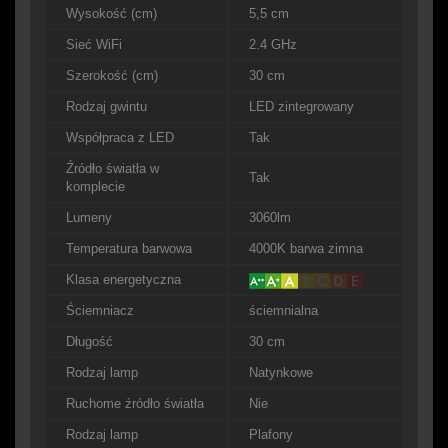
Wysokość (cm)
5,5 cm
Sieć WiFi
2.4 GHz
Szerokość (cm)
30 cm
Rodzaj gwintu
LED zintegrowany
Współpraca z LED
Tak
Źródło światła w
Tak
komplecie
Lumeny
3060lm
Temperatura barwowa
4000K barwa zimna
Klasa energetyczna
Ściemniacz
ściemnialna
Długość
30 cm
Rodzaj lamp
Natynkowe
Ruchome źródło światła
Nie
Rodzaj lamp
Plafony