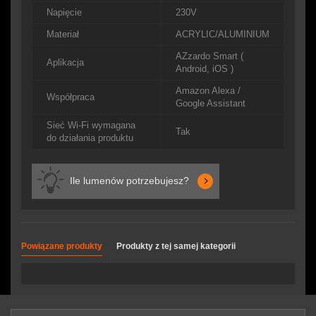
Napięcie
230V
Materiał
ACRYLIC/ALUMINIUM
AZzardo Smart (
Aplikacja
Android, iOS )
Amazon Alexa /
Współpraca
Google Assistant
Sieć Wi-Fi wymagana
Tak
do działania produktu
Ile lumenów potrzebujesz?
Powiązane produkty
Produkty z tej samej kategorii