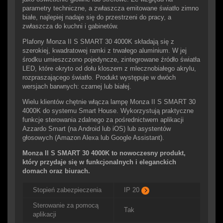
parametry techniczne, a zwłaszcza emitowane światło zimno
białe, najlepiej nadaje się do przestrzeni do pracy, a
zwłaszcza do kuchni i gabinetów.
Plafony Monza II S SMART 30 4000K składają się z
szerokiej, kwadratowej ramki z trwałego aluminium. W jej
środku umieszczono pojedyncze, zintegrowane źródło światła
LED, które okryto od dołu kloszem z mlecznobiałego akrylu,
rozpraszającego światło. Produkt występuje w dwóch
wersjach barwnych: czarnej lub białej.
Wielu klientów chętnie włącza lampę Monza II S SMART 30
4000K do systemu Smart House. Wykorzystują praktyczne
funkcje sterowania zdalnego za pośrednictwem aplikacji
Azzardo Smart (na Android lub iOS) lub asystentów
głosowych (Amazon Alexa lub Google Assistant).
Monza II S SMART 30 4000K to nowoczesny produkt,
który przydaje się w funkcjonalnych i eleganckich
domach oraz biurach.
Stopień zabezpieczenia
IP 20
Sterowanie za pomocą
Tak
aplikacji