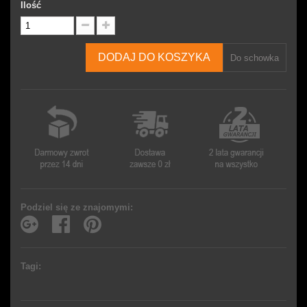
Ilość
DODAJ DO KOSZYKA
Do schowka
Podziel się ze znajomymi:
Tagi: