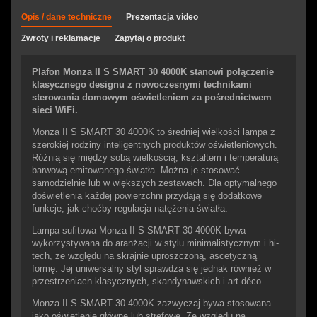
Opis / dane techniczne
Prezentacja video
Zwroty i reklamacje
Zapytaj o produkt
Plafon Monza II S SMART 30 4000K stanowi połączenie
klasycznego designu z nowoczesnymi technikami
sterowania domowym oświetleniem za pośrednictwem
sieci WiFi.
Monza II S SMART 30 4000K to średniej wielkości lampa z
szerokiej rodziny inteligentnych produktów oświetleniowych.
Różnią się między sobą wielkością, kształtem i temperaturą
barwową emitowanego światła. Można je stosować
samodzielnie lub w większych zestawach. Dla optymalnego
doświetlenia każdej powierzchni przydają się dodatkowe
funkcje, jak choćby regulacja natężenia światła.
Lampa sufitowa Monza II S SMART 30 4000K bywa
wykorzystywana do aranżacji w stylu minimalistycznym i hi-
tech, ze względu na skrajnie uproszczoną, ascetyczną
formę. Jej uniwersalny styl sprawdza się jednak również w
przestrzeniach klasycznych, skandynawskich i art déco.
Monza II S SMART 30 4000K zazwyczaj bywa stosowana
jako oświetlenie główne lub strefowe. Ze względu na