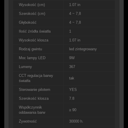
Wysokość (cm)
1.07 in
Szerokość (cm)
4 ~ 7,8
Głębokość
4 ~ 7,8
Ilość źródła światła
1
Wysokość klosza
1.07 in
Rodzaj gwintu
led zintegrowany
Moc lampy LED
9W
Lumeny
367
CCT regulacja barwy
tak
światła
Sterowanie pilotem
YES
Szerokość klosza
7.8
Współczynnik
≥ 90
oddawania barw
Żywotność
30000 h.