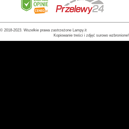
© 2018-2023. Wszelkie prawa zastrzeżone Lampy.it
Kopiowanie treści i zdjęć surowo wzbronione!