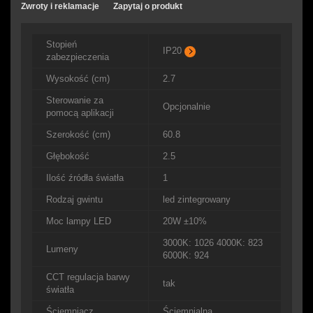
Zwroty i reklamacje
Zapytaj o produkt
Stopień
IP20
zabezpieczenia
Wysokość (cm)
2.7
Sterowanie za
Opcjonalnie
pomocą aplikacji
Szerokość (cm)
60.8
Głębokość
2.5
Ilość źródła światła
1
Rodzaj gwintu
led zintegrowany
Moc lampy LED
20W ±10%
3000K: 1026 4000K: 823
Lumeny
6000K: 924
CCT regulacja barwy
tak
światła
Ściemniacz
Ściemnialna