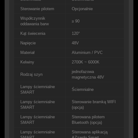
Sterowanie pilotem
Opcjonalnie
Współczynnik
≥ 90
oddawania barw
Kąt świecenia
120°
Napięcie
48V
Materiał
Aluminium / PVC
Kelwiny
2700K ~ 6000K
jednofazowa
Rodzaj szyn
magnetyczna 48V
Lampy ściemnialne
Ściemnialne
SMART
Lampy ściemnialne
Sterowanie bramką WIFI
SMART
(opcja)
Lampy ściemnialne
Sterowana pilotem
SMART
Bluetooth (opcja)
Lampy ściemnialne
Sterowana aplikacją
SMART
AZzardo Smart