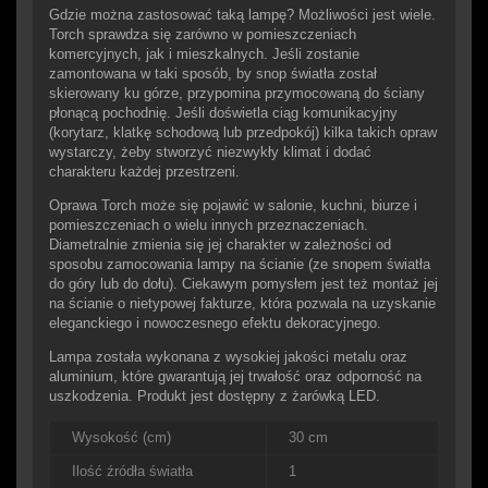
Gdzie można zastosować taką lampę? Możliwości jest wiele.
Torch sprawdza się zarówno w pomieszczeniach
komercyjnych, jak i mieszkalnych. Jeśli zostanie
zamontowana w taki sposób, by snop światła został
skierowany ku górze, przypomina przymocowaną do ściany
płonącą pochodnię. Jeśli doświetla ciąg komunikacyjny
(korytarz, klatkę schodową lub przedpokój) kilka takich opraw
wystarczy, żeby stworzyć niezwykły klimat i dodać
charakteru każdej przestrzeni.
Oprawa Torch może się pojawić w salonie, kuchni, biurze i
pomieszczeniach o wielu innych przeznaczeniach.
Diametralnie zmienia się jej charakter w zależności od
sposobu zamocowania lampy na ścianie (ze snopem światła
do góry lub do dołu). Ciekawym pomysłem jest też montaż jej
na ścianie o nietypowej fakturze, która pozwala na uzyskanie
eleganckiego i nowoczesnego efektu dekoracyjnego.
Lampa została wykonana z wysokiej jakości metalu oraz
aluminium, które gwarantują jej trwałość oraz odporność na
uszkodzenia. Produkt jest dostępny z żarówką LED.
Wysokość (cm)
30 cm
Ilość źródła światła
1