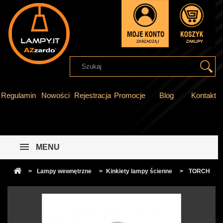
Regulamin
Nowości
Rejestracja
Promocje
Blog
Kontakt
MENU
>
Lampy wewnętrzne
>
Kinkiety lampy ścienne
>
TORCH