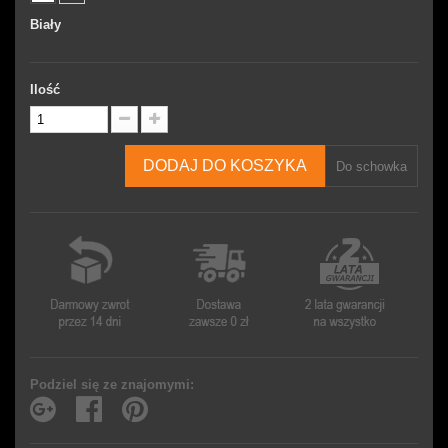
Biały
Ilość
DODAJ DO KOSZYKA
Do schowka
Podziel się ze znajomymi: