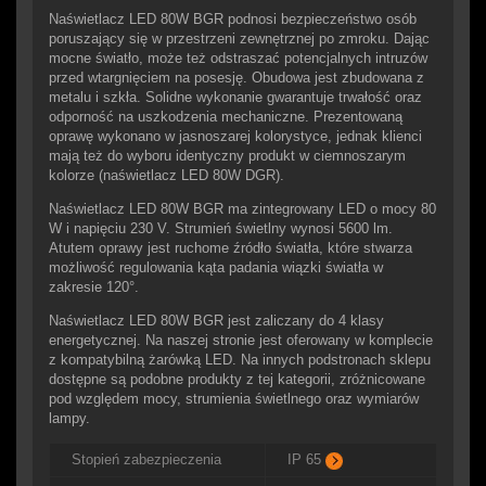
Naświetlacz LED 80W BGR podnosi bezpieczeństwo osób
poruszający się w przestrzeni zewnętrznej po zmroku. Dając
mocne światło, może też odstraszać potencjalnych intruzów
przed wtargnięciem na posesję. Obudowa jest zbudowana z
metalu i szkła. Solidne wykonanie gwarantuje trwałość oraz
odporność na uszkodzenia mechaniczne. Prezentowaną
oprawę wykonano w jasnoszarej kolorystyce, jednak klienci
mają też do wyboru identyczny produkt w ciemnoszarym
kolorze (naświetlacz LED 80W DGR).
Naświetlacz LED 80W BGR ma zintegrowany LED o mocy 80
W i napięciu 230 V. Strumień świetlny wynosi 5600 lm.
Atutem oprawy jest ruchome źródło światła, które stwarza
możliwość regulowania kąta padania wiązki światła w
zakresie 120°.
Naświetlacz LED 80W BGR jest zaliczany do 4 klasy
energetycznej. Na naszej stronie jest oferowany w komplecie
z kompatybilną żarówką LED. Na innych podstronach sklepu
dostępne są podobne produkty z tej kategorii, zróżnicowane
pod względem mocy, strumienia świetlnego oraz wymiarów
lampy.
Stopień zabezpieczenia
IP 65