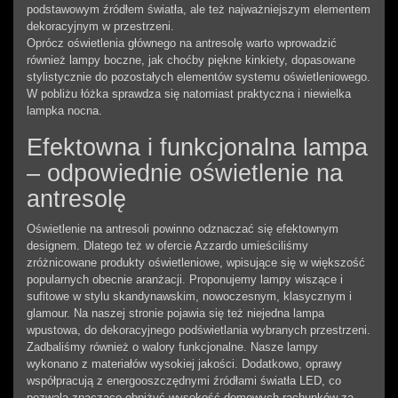
podstawowym źródłem światła, ale też najważniejszym elementem
dekoracyjnym w przestrzeni.
Oprócz oświetlenia głównego na antresolę warto wprowadzić
również lampy boczne, jak choćby piękne kinkiety, dopasowane
stylistycznie do pozostałych elementów systemu oświetleniowego.
W pobliżu łóżka sprawdza się natomiast praktyczna i niewielka
lampka nocna.
Efektowna i funkcjonalna lampa
– odpowiednie oświetlenie na
antresolę
Oświetlenie na antresoli powinno odznaczać się efektownym
designem. Dlatego też w ofercie Azzardo umieściliśmy
zróżnicowane produkty oświetleniowe, wpisujące się w większość
popularnych obecnie aranżacji. Proponujemy lampy wiszące i
sufitowe w stylu skandynawskim, nowoczesnym, klasycznym i
glamour. Na naszej stronie pojawia się też niejedna lampa
wpustowa, do dekoracyjnego podświetlania wybranych przestrzeni.
Zadbaliśmy również o walory funkcjonalne. Nasze lampy
wykonano z materiałów wysokiej jakości. Dodatkowo, oprawy
współpracują z energooszczędnymi źródłami światła LED, co
pozwala znacząco obniżyć wysokość domowych rachunków za