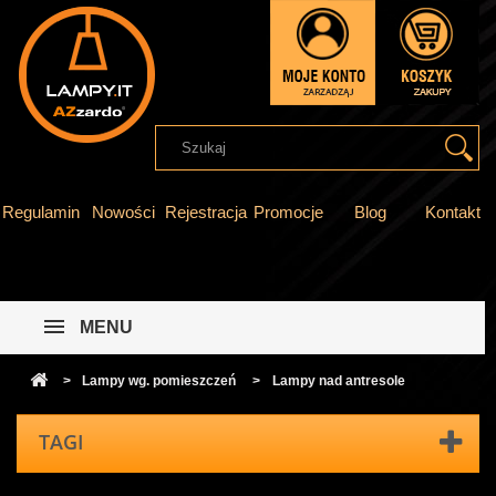
Regulamin
Nowości
Rejestracja
Promocje
Blog
Kontakt
MENU
>
Lampy wg. pomieszczeń
>
Lampy nad antresole
TAGI