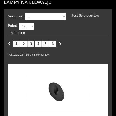
LAMPY NA ELEWACJE
Jest 65 produktów.
Sortuj wg
Pokaż
na stronę
1
2
3
4
5
6
Pokazuje 25 - 36 z 65 elementów