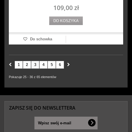
109,00 zł
DO KOSZYKA
Do schowka
1
2
3
4
5
6
Pokazuje 25 - 36 z 65 elementów
ZAPISZ SIĘ DO NEWSLETTERA