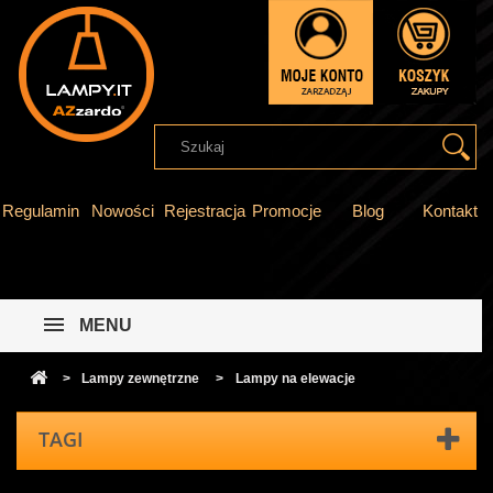
Regulamin
Nowości
Rejestracja
Promocje
Blog
Kontakt
MENU
>
Lampy zewnętrzne
>
Lampy na elewacje
TAGI