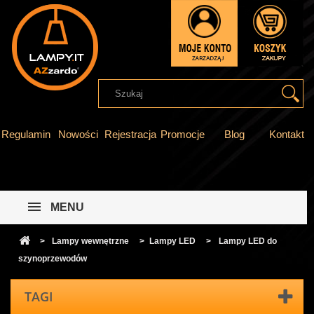
Regulamin
Nowości
Rejestracja
Promocje
Blog
Kontakt
MENU
>
Lampy wewnętrzne
>
Lampy LED
>
Lampy LED do
szynoprzewodów
TAGI