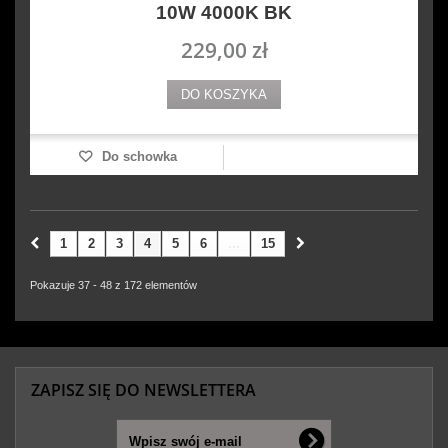
10W 4000K BK
229,00 zł
DO KOSZYKA
Do schowka
1
2
3
4
5
6
...
15
Pokazuje 37 - 48 z 172 elementów
ZAPISZ SIĘ DO NEWSLETTERA