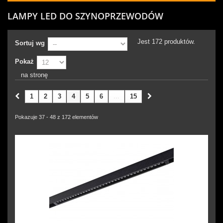
LAMPY LED DO SZYNOPRZEWODÓW
Jest 172 produktów.
Sortuj wg
Pokaż
na stronę
1
2
3
4
5
6
...
15
Pokazuje 37 - 48 z 172 elementów