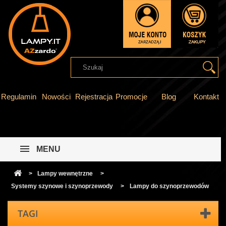
Regulamin
Nowości
Rejestracja
Promocje
Blog
Kontakt
MENU
>
Lampy wewnętrzne
>
Systemy szynowe i szynoprzewody
>
Lampy do szynoprzewodów
TAGI