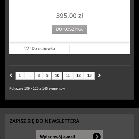
395,00 zł
DO KOSZYKA
Do schowka
1
...
8
9
10
11
12
13
Pokazuje 109 - 120 z 145 elementów
ZAPISZ SIĘ DO NEWSLETTERA