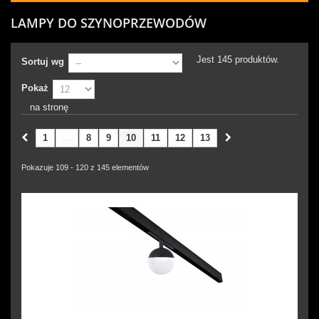
LAMPY DO SZYNOPRZEWODÓW
Jest 145 produktów.
Sortuj wg
Pokaż
na stronę
1
...
8
9
10
11
12
13
Pokazuje 109 - 120 z 145 elementów