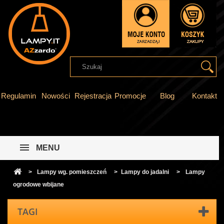
Regulamin
Nowości
Rejestracja
Promocje
Blog
Kontakt
MENU
>
Lampy wg. pomieszczeń
>
Lampy do jadalni
>
Lampy
ogrodowe wbijane
TAGI