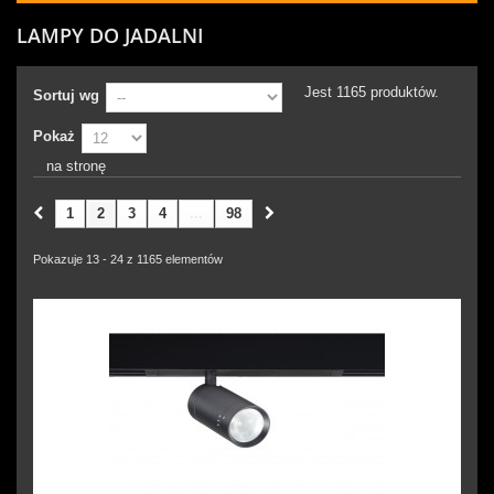
LAMPY DO JADALNI
Jest 1165 produktów.
Sortuj wg
Pokaż
na stronę
1
2
3
4
...
98
Pokazuje 13 - 24 z 1165 elementów