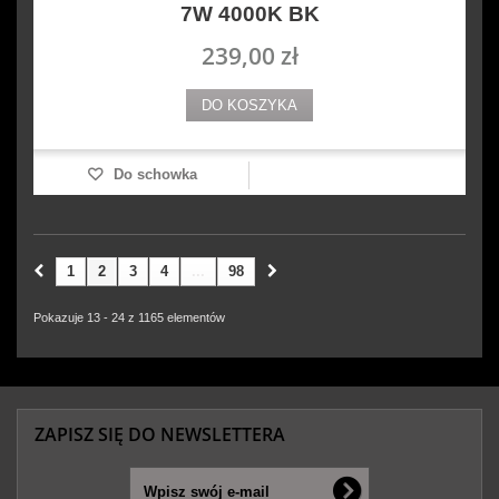
7W 4000K BK
239,00 zł
DO KOSZYKA
Do schowka
1
2
3
4
...
98
Pokazuje 13 - 24 z 1165 elementów
ZAPISZ SIĘ DO NEWSLETTERA